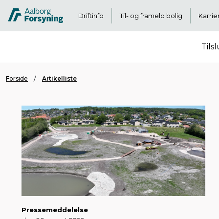
Driftinfo
Til- og frameld bolig
Karrie
Tils
Forside
Artikelliste
Pressemeddelelse