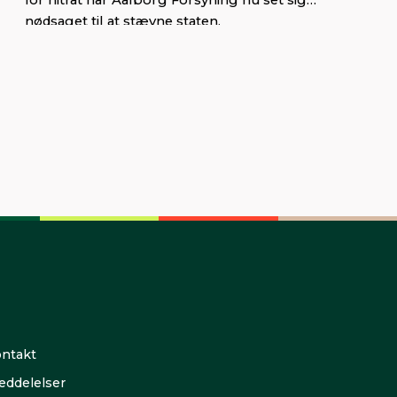
nødsaget til at stævne staten.
ntakt
ddelelser