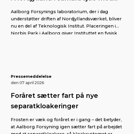
Aalborg Forsyning
Aalborg Forsynings laboratorium, der i dag
understøtter driften af Nordjyllandsværket, bliver
nu en del af Teknologisk Institut. Placeringen i
Norbis Park i Aalborg giver Instituttet en fysisk
base med en central placering tæt på industri,
forsyning og forskningsmiljøer i Nordjylland.
Pressemeddelelse
den 07 april 2026
Foråret sætter fart på nye
separatkloakeringer
Frosten er væk og foråret er i gang – det betyder,
at Aalborg Forsyning igen sætter fart på arbejdet
med at separatkloakere, så kloaksystemet er