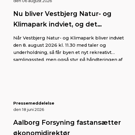
den 06 august 2026
Nu bliver Vestbjerg Natur- og
Klimapark indviet, og det
kommer byen til gode på flere
Når Vestbjerg Natur- og Klimapark bliver indviet
fronter
den 8. august 2026 kl. 11.30 med taler og
underholdning, så får byen et nyt rekreativt
samlingssted, men også styr på håndteringen af
regnvandet.
Pressemeddelelse
den 18 juni 2026
Aalborg Forsyning fastansætter
økonomidirektør