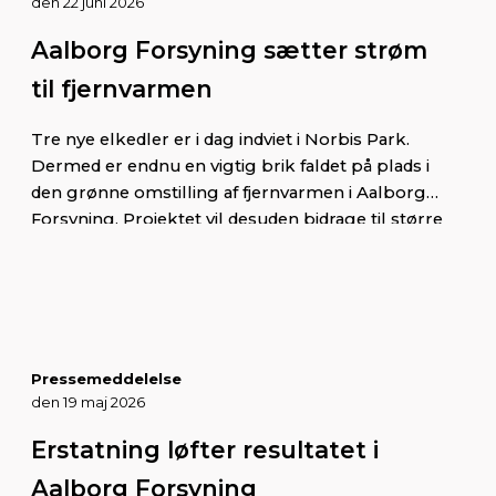
den 22 juni 2026
Aalborg Forsyning sætter strøm
til fjernvarmen
Tre nye elkedler er i dag indviet i Norbis Park.
Dermed er endnu en vigtig brik faldet på plads i
den grønne omstilling af fjernvarmen i Aalborg
Forsyning. Projektet vil desuden bidrage til større
stabilitet i elnettet.
Pressemeddelelse
den 19 maj 2026
Erstatning løfter resultatet i
Aalborg Forsyning