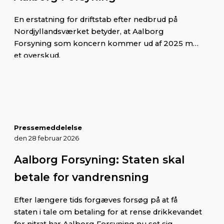
En erstatning for driftstab efter nedbrud på
Nordjyllandsværket betyder, at Aalborg
Forsyning som koncern kommer ud af 2025 med
et overskud.
Pressemeddelelse
den 28 februar 2026
Aalborg Forsyning: Staten skal
betale for vandrensning
Efter længere tids forgæves forsøg på at få
staten i tale om betaling for at rense drikkevandet
for nitrat har Aalborg Forsyning nu set sig