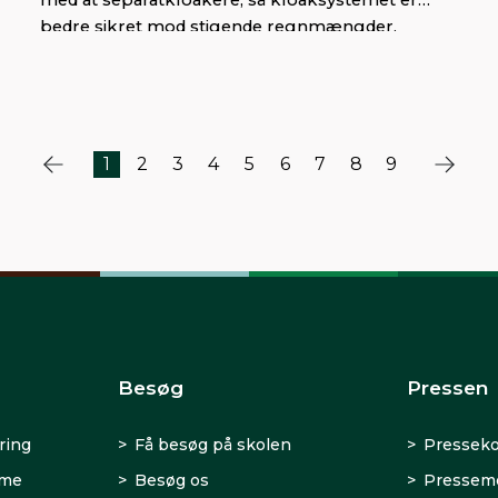
bedre sikret mod stigende regnmængder.
1
2
3
4
5
6
7
8
9
Besøg
Pressen
ring
Få besøg på skolen
Presseko
rme
Besøg os
Presseme