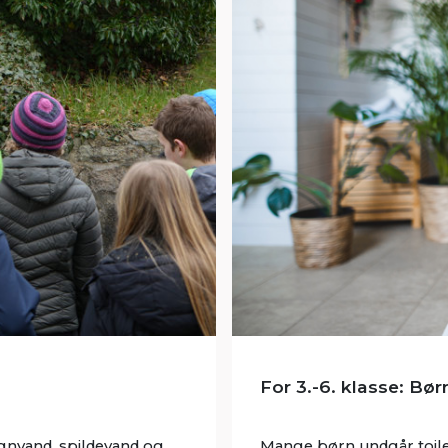
For 3.-6. klasse: B
egnvand, spildevand og
Mange børn undgår toile