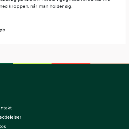
med kroppen, når man holder sig.
løb
ntakt
ddelelser
tos