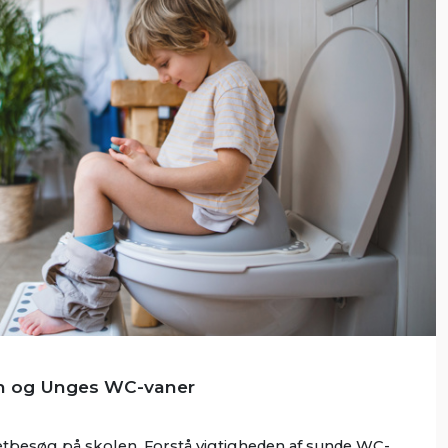
ørn og Unges WC-vaner
tbesøg på skolen. Forstå vigtigheden af sunde WC-