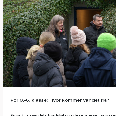
For 0.-6. klasse: Hvor kommer vandet fra?
Få indblik i vandets kredsløb og de processer, som r