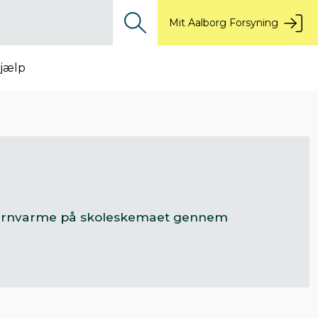
Mit Aalborg Forsyning
jælp
g fjernvarme på skoleskemaet gennem