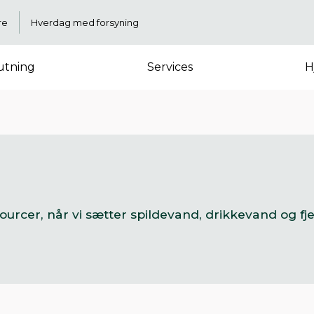
re
Hverdag med forsyning
lutning
Services
H
sourcer, når vi sætter spildevand, drikkevand o