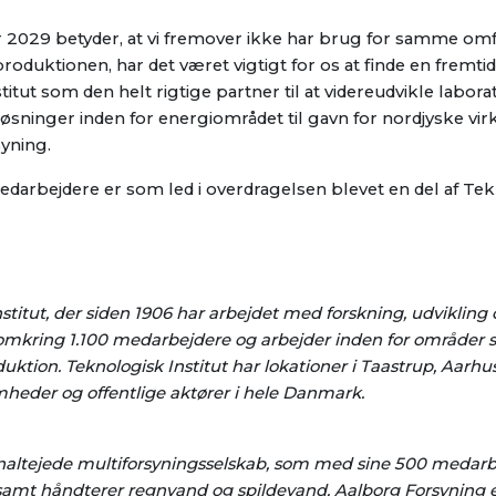
ar 2029 betyder, at vi fremover ikke har brug for samme om
produktionen, har det været vigtigt for os at finde en fremti
tut som den helt rigtige partner til at videreudvikle laborato
e løsninger inden for energiområdet til gavn for nordjyske v
yning.
edarbejdere er som led i overdragelsen blevet en del af Tek
stitut, der siden 1906 har arbejdet med forskning, udvikling o
r omkring 1.100 medarbejdere og arbejder inden for områder
roduktion. Teknologisk Institut har lokationer i Taastrup, Aarh
heder og offentlige aktører i hele Danmark.
ltejede multiforsyningsselskab, som med sine 500 medarb
r samt håndterer regnvand og spildevand. Aalborg Forsyning e