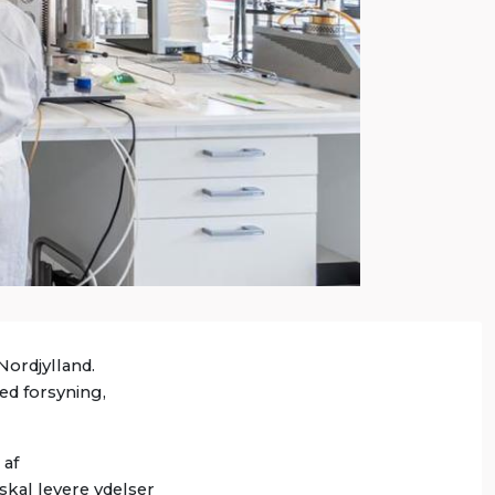
Nordjylland.
ed forsyning,
 af
skal levere ydelser