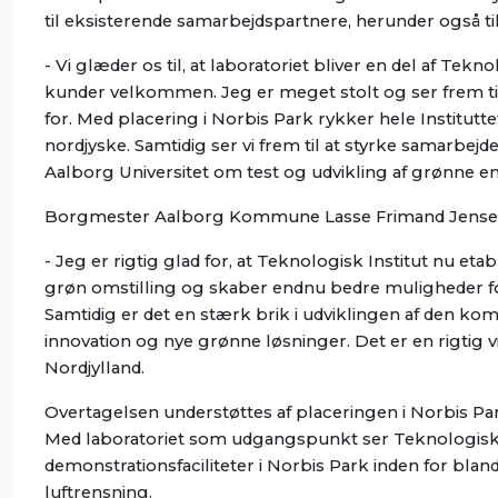
til eksisterende samarbejdspartnere, herunder også ti
- Vi glæder os til, at laboratoriet bliver en del af Tek
kunder velkommen. Jeg er meget stolt og ser frem til
for. Med placering i Norbis Park rykker hele Institutt
nordjyske. Samtidig ser vi frem til at styrke samarb
Aalborg Universitet om test og udvikling af grønne ene
Borgmester Aalborg Kommune Lasse Frimand Jensen e
- Jeg er rigtig glad for, at Teknologisk Institut nu 
grøn omstilling og skaber endnu bedre muligheder f
Samtidig er det en stærk brik i udviklingen af den ko
innovation og nye grønne løsninger. Det er en rigtig v
Nordjylland.
Overtagelsen understøttes af placeringen i Norbis Par
Med laboratoriet som udgangspunkt ser Teknologisk Ins
demonstrationsfaciliteter i Norbis Park inden for bl
luftrensning.