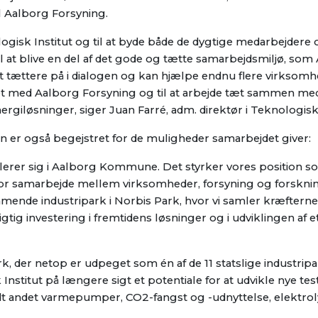
l Aalborg Forsyning.
nologisk Institut og til at byde både de dygtige medarbejdere 
 at blive en del af det gode og tætte samarbejdsmiljø, som
et tættere på i dialogen og kan hjælpe endnu flere virksomhe
ejdet med Aalborg Forsyning og til at arbejde tæt sammen m
rgiløsninger, siger Juan Farré, adm. direktør i Teknologisk 
r også begejstret for de muligheder samarbejdet giver:
etablerer sig i Aalborg Kommune. Det styrker vores position 
or samarbejde mellem virksomheder, forsyning og forsknin
mmende industripark i Norbis Park, hvor vi samler kræfterne
igtig investering i fremtidens løsninger og i udviklingen af 
k, der netop er udpeget som én af de 11 statslige industrip
titut på længere sigt et potentiale for at udvikle nye tes
andt andet varmepumper, CO2-fangst og -udnyttelse, elektro