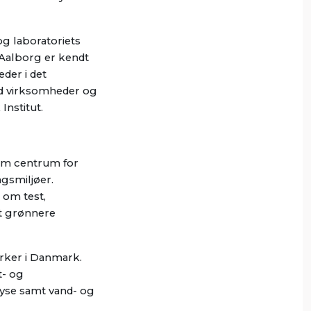
og laboratoriets
 Aalborg er kendt
der i det
ed virksomheder og
Institut.
som centrum for
gsmiljøer.
 om test,
et grønnere
arker i Danmark.
t- og
lyse samt vand- og