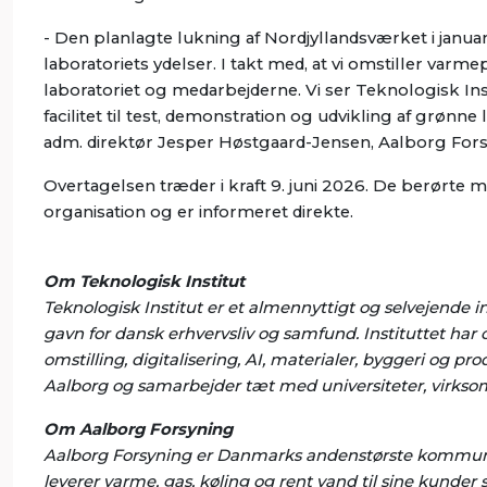
- Den planlagte lukning af Nordjyllandsværket i janu
laboratoriets ydelser. I takt med, at vi omstiller varme
laboratoriet og medarbejderne. Vi ser Teknologisk Insti
facilitet til test, demonstration og udvikling af grønn
adm. direktør Jesper Høstgaard-Jensen, Aalborg Fors
Overtagelsen træder i kraft 9. juni 2026. De berørte m
organisation og er informeret direkte.
Om Teknologisk Institut
Teknologisk Institut er et almennyttigt og selvejende in
gavn for dansk erhvervsliv og samfund. Instituttet ha
omstilling, digitalisering, AI, materialer, byggeri og p
Aalborg og samarbejder tæt med universiteter, virksom
Om Aalborg Forsyning
Aalborg Forsyning er Danmarks andenstørste kommuna
leverer varme, gas, køling og rent vand til sine kunde