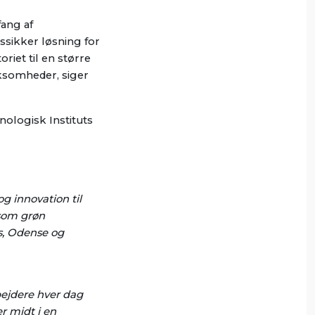
fang af
dssikker løsning for
riet til en større
irksomheder, siger
nologisk Instituts
g innovation til
 som grøn
us, Odense og
ejdere hver dag
r midt i en