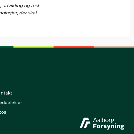
 udvikling og test
ologier, der skal
ntakt
ddelelser
tos