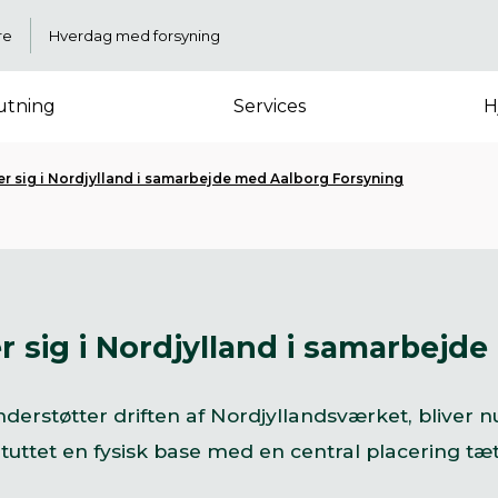
re
Hverdag med forsyning
lutning
Services
H
er sig i Nordjylland i samarbejde med Aalborg Forsyning
er sig i Nordjylland i samarbej
erstøtter driften af Nordjyllandsværket, bliver nu
ituttet en fysisk base med en central placering tæt