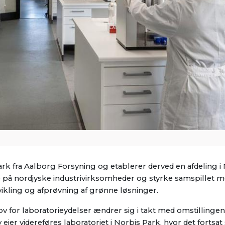
ark fra Aalborg Forsyning og etablerer derved en afdeling i 
e på nordjyske industrivirksomheder og styrke samspillet m
ikling og afprøvning af grønne løsninger.
 for laboratorieydelser ændrer sig i takt med omstillingen
r videreføres laboratoriet i Norbis Park, hvor det fortsat 