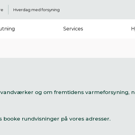
re
Hverdag med forsyning
lutning
Services
H
vandværker og om fremtidens varmeforsyning, når
s booke rundvisninger på vores adresser.