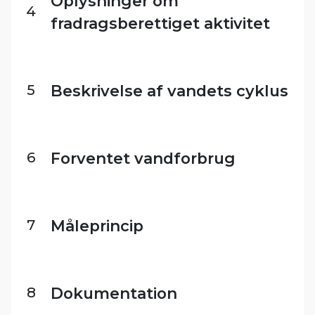
Oplysninger om
4
fradragsberettiget aktivitet
5
Beskrivelse af vandets cyklus
6
Forventet vandforbrug
7
Måleprincip
8
Dokumentation