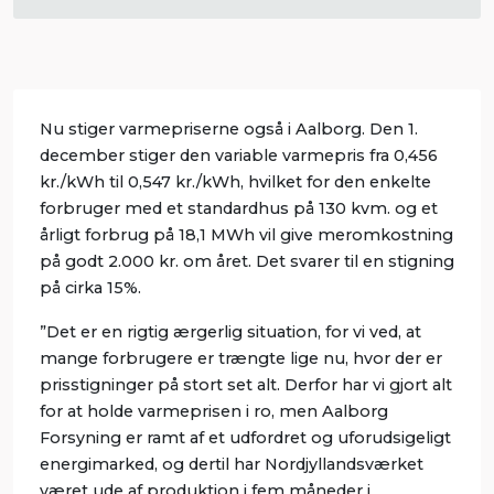
Nu stiger varmepriserne også i Aalborg. Den 1.
december stiger den variable varmepris fra 0,456
kr./kWh til 0,547 kr./kWh, hvilket for den enkelte
forbruger med et standardhus på 130 kvm. og et
årligt forbrug på 18,1 MWh vil give meromkostning
på godt 2.000 kr. om året. Det svarer til en stigning
på cirka 15%.
”Det er en rigtig ærgerlig situation, for vi ved, at
mange forbrugere er trængte lige nu, hvor der er
prisstigninger på stort set alt. Derfor har vi gjort alt
for at holde varmeprisen i ro, men Aalborg
Forsyning er ramt af et udfordret og uforudsigeligt
energimarked, og dertil har Nordjyllandsværket
været ude af produktion i fem måneder i