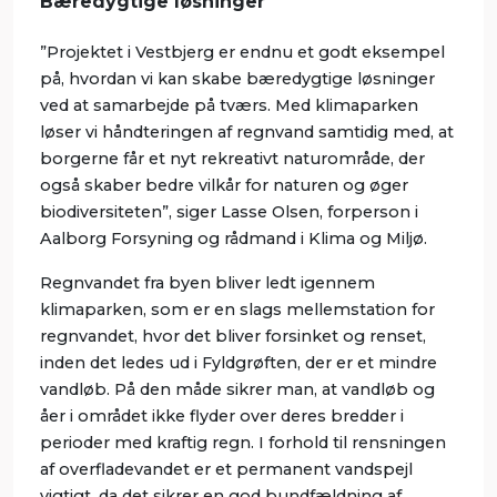
Bæredygtige løsninger
”Projektet i Vestbjerg er endnu et godt eksempel
på, hvordan vi kan skabe bæredygtige løsninger
ved at samarbejde på tværs. Med klimaparken
løser vi håndteringen af regnvand samtidig med, at
borgerne får et nyt rekreativt naturområde, der
også skaber bedre vilkår for naturen og øger
biodiversiteten”, siger Lasse Olsen, forperson i
Aalborg Forsyning og rådmand i Klima og Miljø.
Regnvandet fra byen bliver ledt igennem
klimaparken, som er en slags mellemstation for
regnvandet, hvor det bliver forsinket og renset,
inden det ledes ud i Fyldgrøften, der er et mindre
vandløb. På den måde sikrer man, at vandløb og
åer i området ikke flyder over deres bredder i
perioder med kraftig regn. I forhold til rensningen
af overfladevandet er et permanent vandspejl
vigtigt, da det sikrer en god bundfældning af