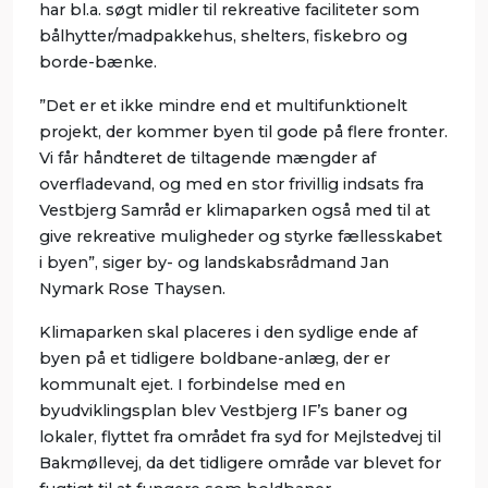
har bl.a. søgt midler til rekreative faciliteter som
bålhytter/madpakkehus, shelters, fiskebro og
borde-bænke.
”Det er et ikke mindre end et multifunktionelt
projekt, der kommer byen til gode på flere fronter.
Vi får håndteret de tiltagende mængder af
overfladevand, og med en stor frivillig indsats fra
Vestbjerg Samråd er klimaparken også med til at
give rekreative muligheder og styrke fællesskabet
i byen”, siger by- og landskabsrådmand Jan
Nymark Rose Thaysen.
Klimaparken skal placeres i den sydlige ende af
byen på et tidligere boldbane-anlæg, der er
kommunalt ejet. I forbindelse med en
byudviklingsplan blev Vestbjerg IF’s baner og
lokaler, flyttet fra området fra syd for Mejlstedvej til
Bakmøllevej, da det tidligere område var blevet for