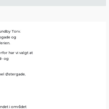
undby Torv.
rogade og
erien.
for har vi valgt at
d- og
mel Østergade,
andet i området