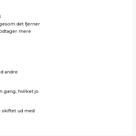
d
igesom det fjerner
modtager mere
ed andre
 gang, hvilket jo
 skiftet ud med