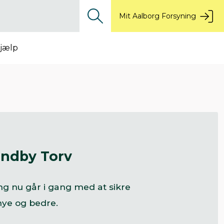
Mit Aalborg Forsyning
jælp
undby Torv
ng nu går i gang med at sikre
ye og bedre.