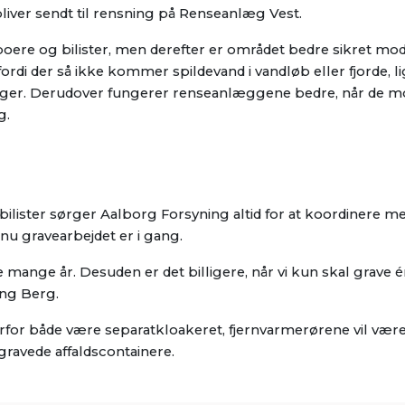
bliver sendt til rensning på Renseanlæg Vest.
boere og bilister, men derefter er området bedre sikret mo
ordi der så ikke kommer spildevand i vandløb eller fjorde, l
nbyger. Derudover fungerer renseanlæggene bedre, når de 
g.
ilister sørger Aalborg Forsyning altid for at koordinere m
 nu gravearbejdet er i gang.
ange år. Desuden er det billigere, når vi kun skal grave én
ing Berg.
rfor både være separatkloakeret, fjernvarmerørene vil være
gravede affaldscontainere.