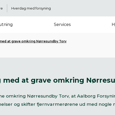
re
Hverdag med forsyning
lutning
Services
H
 med at grave omkring Nørresundby Torv
ng med at grave omkring Nørres
ene omkring Nørresundby Torv, at Aalborg Forsyni
ser og skifter fjernvarmerørene ud med nogle n