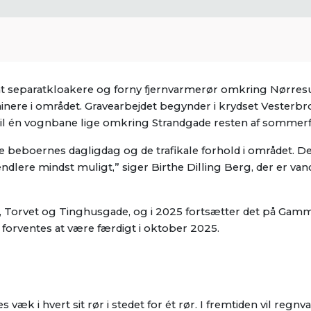
 at separatkloakere og forny fjernvarmerør omkring Nørres
inere i området. Gravearbejdet begynder i krydset Vesterb
til én vognbane lige omkring Strandgade resten af sommerf
rke beboernes dagligdag og de trafikale forhold i området. Der
lere mindst muligt,” siger Birthe Dilling Berg, der er van
t, Torvet og Tinghusgade, og i 2025 fortsætter det på Gam
forventes at være færdigt i oktober 2025.
væk i hvert sit rør i stedet for ét rør. I fremtiden vil regnv