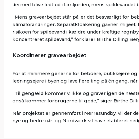
dermed blive ledt ud i Limfjorden, mens spildevandet 
”Mens gravearbejdet står på, er det besværligt for be
klimaforandringer. Separatkloakering gavner miljøet, f
risikoen for spildevand i kældre under kraftige reg
koncentreret spildevand,” forklarer Birthe Dilling Ber
Koordinerer gravearbejdet
For at minimere generne for beboere, butiksejere og b
ledningsejere i byen og lave flere ting på én gang, når
”Til gengæld kommer vi ikke og graver igen de næste m
også kommer forbrugerne til gode,” siger Birthe Dill
Når projektet er gennemført i Nørresundby, vil der de
nye og bedre rør, og Nordværk vil have etableret ned