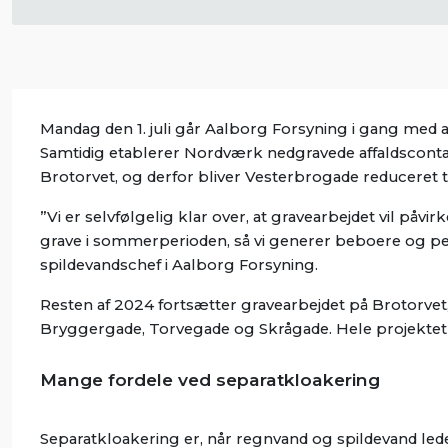
Mandag den 1. juli går Aalborg Forsyning i gang med
Samtidig etablerer Nordværk nedgravede affaldsconta
Brotorvet, og derfor bliver Vesterbrogade reduceret 
”Vi er selvfølgelig klar over, at gravearbejdet vil påvi
grave i sommerperioden, så vi generer beboere og pend
spildevandschef i Aalborg Forsyning.
Resten af 2024 fortsætter gravearbejdet på Brotorve
Bryggergade, Torvegade og Skrågade. Hele projektet 
Mange fordele ved separatkloakering
Separatkloakering er, når regnvand og spildevand ledes 