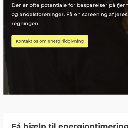
Der er ofte potentiale for besparelser på fje
og andelsforeninger. Få en screening af jere
regningen.
Kontakt os om energirådgivning
Få hjælp til energioptimerin