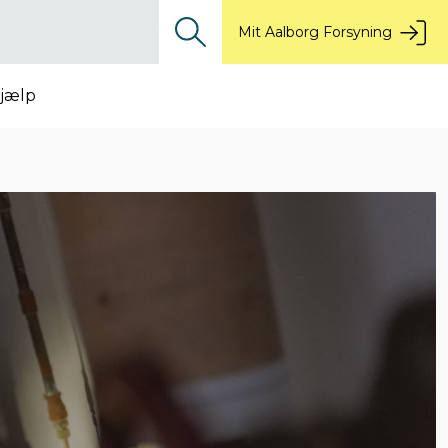
Mit Aalborg Forsyning
jælp