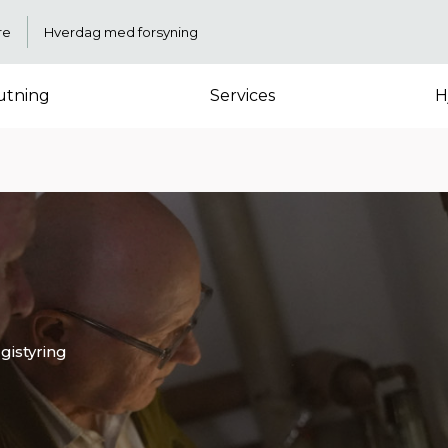
re
Hverdag med forsyning
lutning
Services
H
gistyring