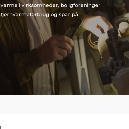
rnvarme i virksomheder, boligforeninger
s fjernvarmeforbrug og spar på
g