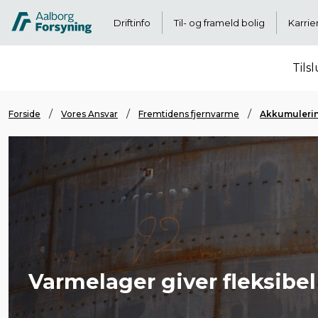
Driftinfo
Til- og frameld bolig
Karrie
Tils
Forside
Vores Ansvar
Fremtidens fjernvarme
Akkumuleri
Varmelager giver fleksibe