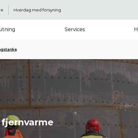
re
Hverdag med forsyning
lutning
Services
H
ngstanke
l fjernvarme