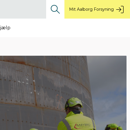
Mit Aalborg Forsyning
jælp