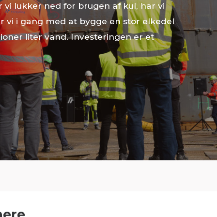
vi lukker ned for brugen af kul, har vi
 vi i gang med at bygge en stor elkedel
oner liter vand. Investeringen er et
nere