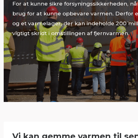
For at kunne sikre forsyningssikkerheden, når 
brug for at kunne opbevare varmen. Derfor er
og et varmelager, der kan indeholde 200 milli
vigtigt skridt i omstillingen af fjernvarmen.
Vi kan gemme varmen til se