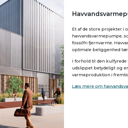
Havvandsvarme
Et af de store projekter i 
havvandsvarmepumpe, som 
fossilfri fjernvarme. Havv
optimale beliggenhed tæt 
I forhold til den kulfyr
udslippet betydeligt og er 
varmeproduktion i fremti
Læs mere om havvands