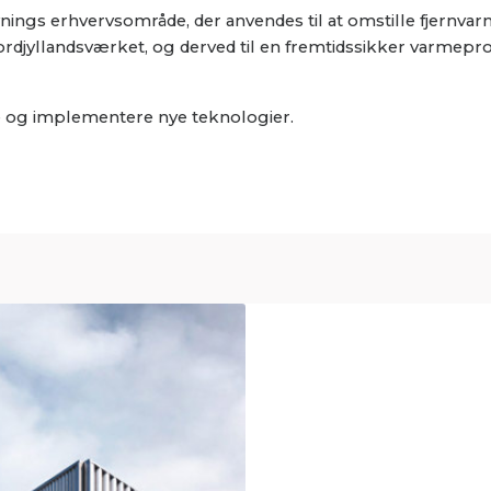
ings erhvervsområde, der anvendes til at omstille fjernvar
Nordjyllandsværket, og derved til en fremtidssikker varmepr
kle og implementere nye teknologier.