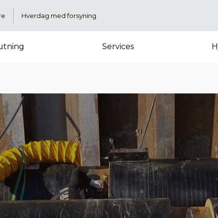
re
Hverdag med forsyning
lutning
Services
H