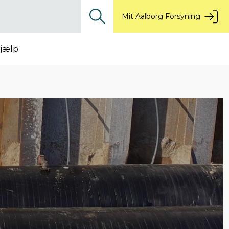
Mit Aalborg Forsyning
jælp