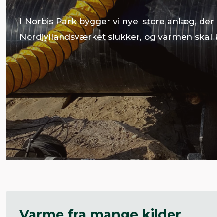
I Norbis Park bygger vi nye, store anlæg, der
Nordjyllandsværket slukker, og varmen skal 
Varme fra mange kilder