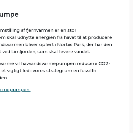
pumpe
omstilling af fjernvarmen er en stor
skal udnytte energien fra havet til at producere
andsvarmen bliver opført i Norbis Park, der har den
ved Limfjorden, som skal levere vandet.
ede varme vil havvandsvarmepumpen reducere CO2-
et vigtigt led i vores strategi om en fossilfri
den.
varmepumpen