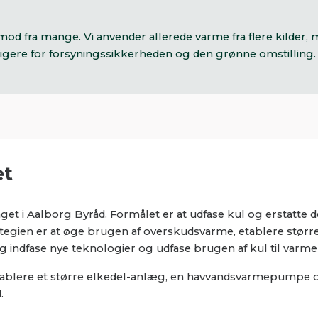
d fra mange. Vi anvender allerede varme fra flere kilder, 
igere for forsyningssikkerheden og den grønne omstilling
et
taget i Aalborg Byråd. Formålet er at udfase kul og erstatte
gien er at øge brugen af overskudsvarme, etablere større 
e og indfase nye teknologier og udfase brugen af kul til varm
 etablere et større elkedel-anlæg, en havvandsvarmepumpe 
.