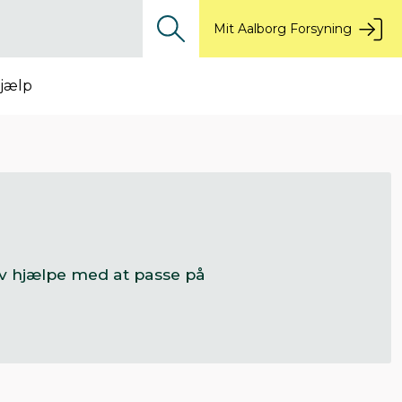
Mit Aalborg Forsyning
jælp
elv hjælpe med at passe på