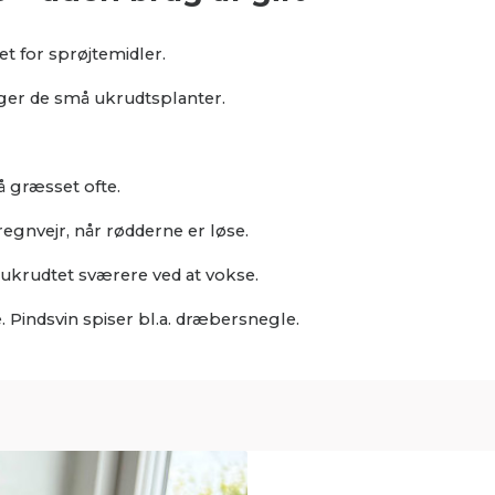
et for sprøjtemidler.
ægger de små ukrudtsplanter.
å græsset ofte.
 i regnvejr, når rødderne er løse.
ar ukrudtet sværere ved at vokse.
le. Pindsvin spiser bl.a. dræbersnegle.