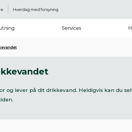
re
Hverdag med forsyning
lutning
Services
H
kkevandet
rikkevandet
or og lever på dit drikkevand. Heldigvis kan du s
mtiden.