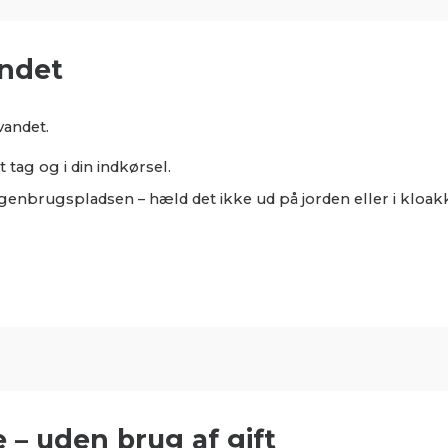
andet
vandet.
t tag og i din indkørsel.
 genbrugspladsen – hæld det ikke ud på jorden eller i kloa
 – uden brug af gift