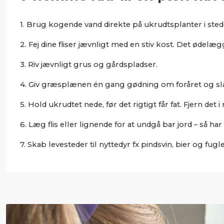
1. Brug kogende vand direkte på ukrudtsplanter i sted
2. Fej dine fliser jævnligt med en stiv kost. Det ødel
3. Riv jævnligt grus og gårdspladser.
4. Giv græsplænen én gang gødning om foråret og sl
5. Hold ukrudtet nede, før det rigtigt får fat. Fjern det
6. Læg flis eller lignende for at undgå bar jord – så h
7. Skab levesteder til nyttedyr fx pindsvin, bier og fug