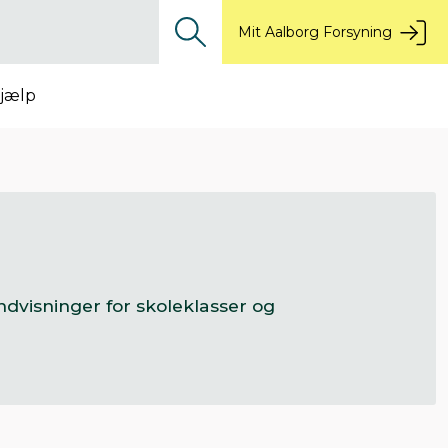
Mit Aalborg Forsyning
jælp
ndvisninger for skoleklasser og