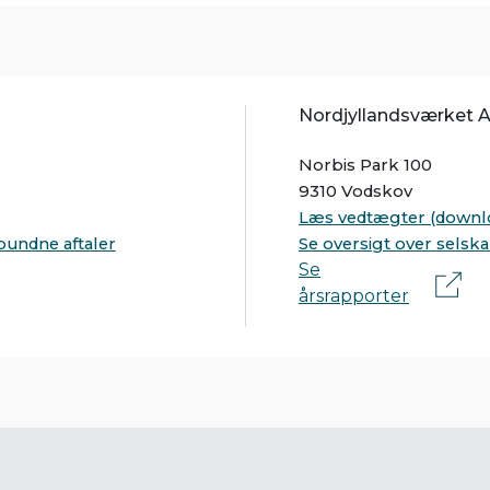
Nordjyllandsværket A
Norbis Park 100
9310 Vodskov
Læs vedtægter (downl
bundne aftaler
Se oversigt over selsk
Se
årsrapporter