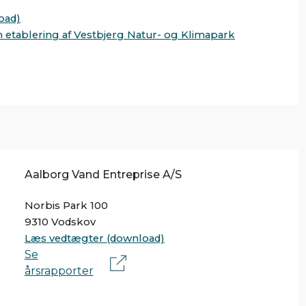
oad)
m etablering af Vestbjerg Natur- og Klimapark
Aalborg Vand Entreprise A/S
Norbis Park 100
9310 Vodskov
Læs vedtægter (download)
Se
årsrapporter