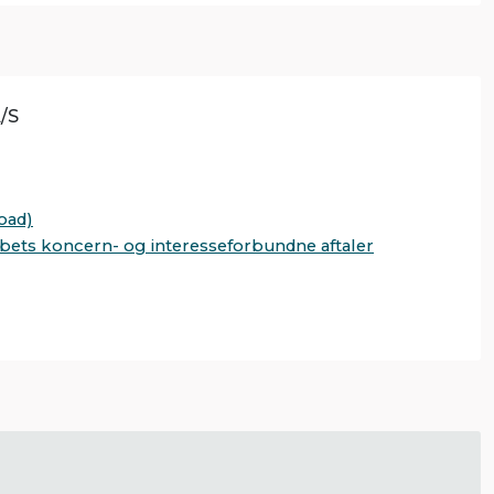
/S
oad)
abets koncern- og interesseforbundne aftaler