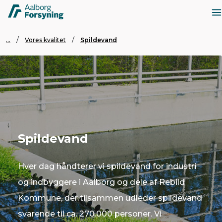
...
Vores kvalitet
Spildevand
Spildevand
Hver dag håndterer vi spildevand for industri
og indbyggere i Aalborg og dele af Rebild
Kommune, der tilsammen udleder spildevand
svarende til ca. 270.000 personer. Vi