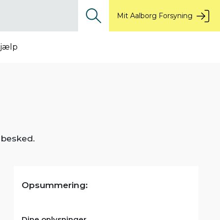
Mit Aalborg Forsyning
jælp
 besked.
Opsummering:
Dine oplysninger