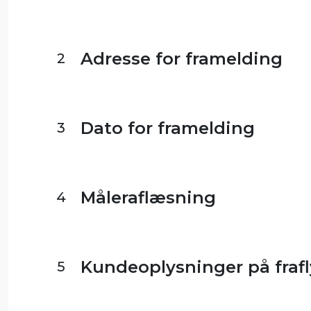
Adresse for framelding
2
Dato for framelding
3
Måleraflæsning
4
Kundeoplysninger på frafl
5