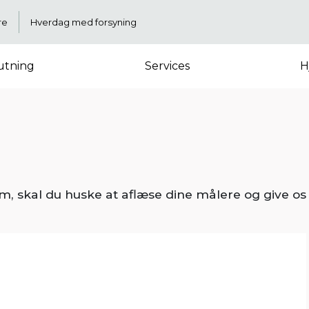
re
Hverdag med forsyning
lutning
Services
H
dom, skal du huske at aflæse dine målere og give os