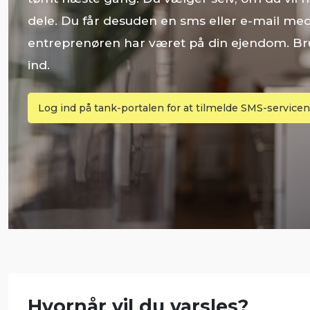
dele. Du får desuden en sms eller e-mail me
entreprenøren har været på din ejendom. Bru
ind.
Log ind på tank-portalen for at tilmelde SMS-servicen
Hvornår vil du varsles?