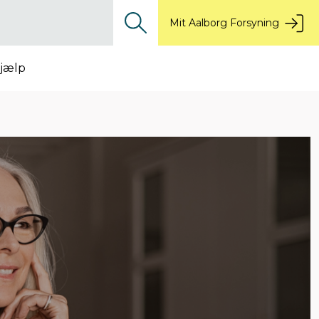
Mit Aalborg Forsyning
jælp