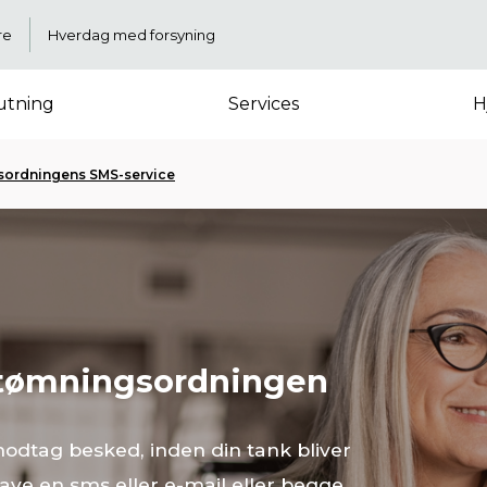
re
Hverdag med forsyning
lutning
Services
H
ordningens SMS-service
r tømningsordningen
modtag besked, inden din tank bliver
ave en sms eller e-mail eller begge