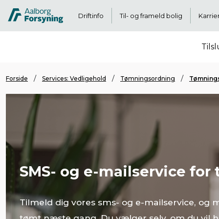
Driftinfo
Til- og frameld bolig
Karrie
Tils
Forside
Services: Vedligehold
Tømningsordning
Tømnings
SMS- og e-mailservice fo
Tilmeld dig vores sms- og e-mailservice, og 
tømt næste gang. Du vælger selv, om du vil h