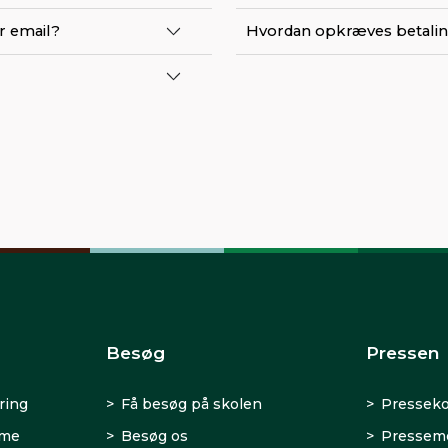
r email?
Hvordan opkræves betali
Besøg
Pressen
ring
Få besøg på skolen
Presseko
rme
Besøg os
Presseme