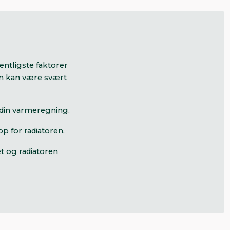
entligste faktorer
som kan være svært
e din varmeregning.
op for radiatoren.
et og radiatoren