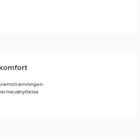
 komfort
 gennemstrømningen
 varmeudnyttelse.