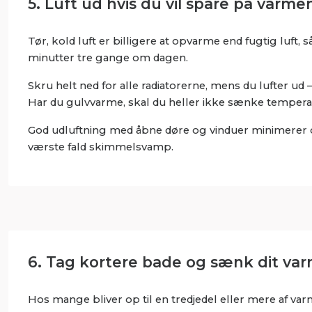
5. Luft ud hvis du vil spare på varme
Tør, kold luft er billigere at opvarme end fugtig luft,
minutter tre gange om dagen.
Skru helt ned for alle radiatorerne, mens du lufter 
Har du gulvvarme, skal du heller ikke sænke tempera
God udluftning med åbne døre og vinduer minimerer o
værste fald skimmelsvamp.
6. Tag kortere bade og sænk dit va
Hos mange bliver op til en tredjedel eller mere af var