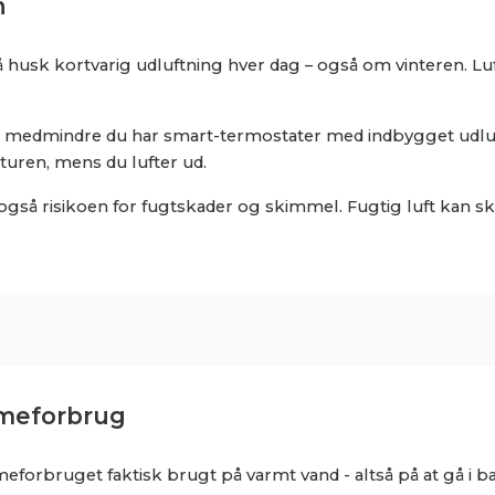
n
 så husk kortvarig udluftning hver dag – også om vinteren. Luf
ud – medmindre du har smart-termostater med indbygget udlu
turen, mens du lufter ud.
gså risikoen for fugtskader og skimmel. Fugtig luft kan s
rmeforbrug
meforbruget faktisk brugt på varmt vand - altså på at gå i 