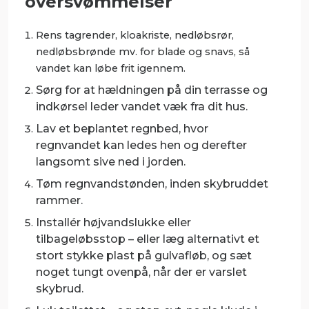
oversvømmelser
Rens tagrender, kloakriste, nedløbsrør,
nedløbsbrønde mv. for blade og snavs, så
vandet kan løbe frit igennem.
Sørg for at hældningen
på din terrasse og
indkørsel leder vandet væk fra dit hus.
Lav et beplantet regnbed
, hvor
regnvandet kan ledes hen og derefter
langsomt sive ned i jorden.
Tøm regnvandstønden,
inden skybruddet
rammer.
Installér højvandslukke eller
tilbageløbsstop
– eller læg alternativt et
stort stykke plast på gulvafløb, og sæt
noget tungt ovenpå, når der er varslet
skybrud.