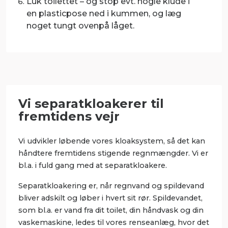
Luk toilettet
– og stop evt. nogle klude i
en plasticpose ned i kummen, og læg
noget tungt ovenpå låget.
Vi separatkloakerer til
fremtidens vejr
Vi udvikler løbende vores kloaksystem, så det kan
håndtere fremtidens stigende regnmængder. Vi er
bl.a. i fuld gang med at separatkloakere.
Separatkloakering er, når regnvand og spildevand
bliver adskilt og løber i hvert sit rør. Spildevandet,
som bl.a. er vand fra dit toilet, din håndvask og din
vaskemaskine, ledes til vores renseanlæg, hvor det