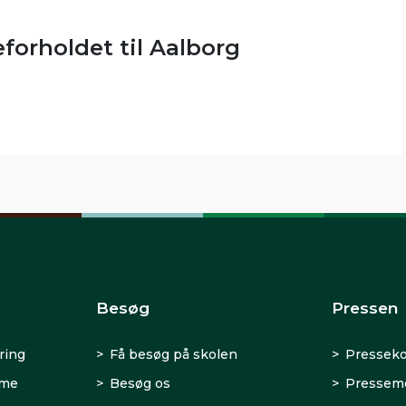
orholdet til Aalborg
Besøg
Pressen
ring
Få besøg på skolen
Presseko
rme
Besøg os
Presseme