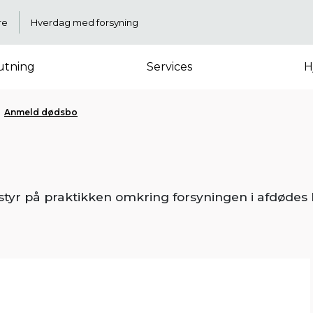
re
Hverdag med forsyning
lutning
Services
H
Anmeld dødsbo
 styr på praktikken omkring forsyningen i afdødes b