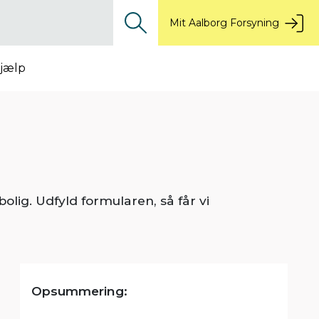
Mit Aalborg Forsyning
jælp
olig. Udfyld formularen, så får vi
Opsummering: