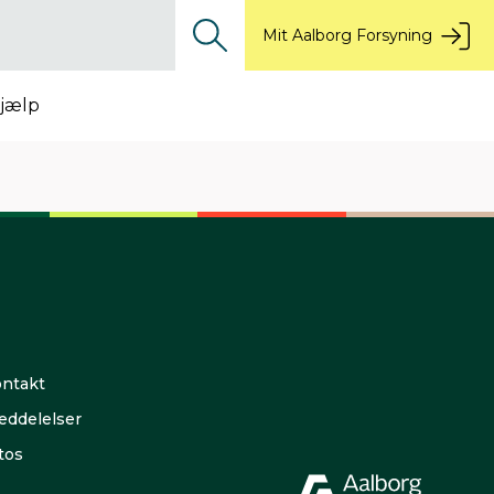
Mit Aalborg Forsyning
jælp
ntakt
ddelelser
tos