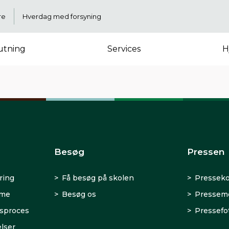
re
Hverdag med forsyning
lutning
Services
H
Besøg
Pressen
ring
Få besøg på skolen
Presseko
rme
Besøg os
Presseme
sproces
Pressefo
lser