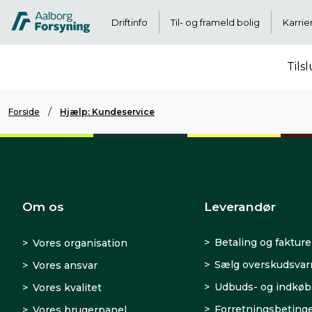
Driftinfo
Til- og frameld bolig
Karrie
Tils
Forside
Hjælp: Kundeservice
Om os
Leverandør
Betaling og fakture
Vores organisation
Sælg overskudsva
Vores ansvar
Udbuds- og indkøb
Vores kvalitet
Forretningsbetinge
Vores brugerpanel